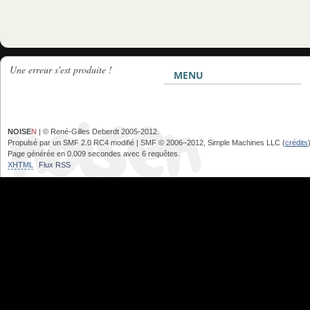
Une erreur s'est produite !
MENU
NOISE
N
| © René-Gilles Deberdt 2005-2012.
Propulsé par un SMF 2.0 RC4 modifié | SMF © 2006–2012, Simple Machines LLC (
crédits
Page générée en 0.009 secondes avec 6 requêtes.
XHTML
Flux RSS