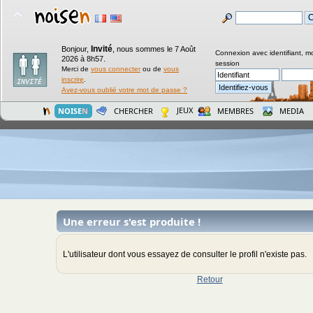
Invité
Bonjour,
,
nous sommes le 7 Août
Connexion avec identifiant, m
2026 à 8h57.
session
Merci de
vous connecter
ou de
vous
inscrire
.
Avez-vous oublié votre mot de passe ?
JEUX
NOISE
N
CHERCHER
MEMBRES
MEDIA
Une erreur s'est produite !
L'utilisateur dont vous essayez de consulter le profil n'existe pas.
Retour