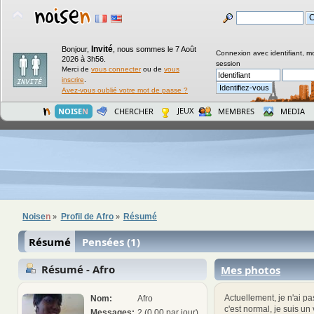
Invité
Bonjour,
,
nous sommes le 7 Août
Connexion avec identifiant, m
2026 à 3h56.
session
Merci de
vous connecter
ou de
vous
inscrire
.
Avez-vous oublié votre mot de passe ?
JEUX
NOISE
N
CHERCHER
MEMBRES
MEDIA
Noise
n
Profil de Afro
Résumé
»
»
Résumé
Pensées (1)
Résumé - Afro
Mes photos
Actuellement, je n'ai pa
Nom:
Afro
c'est normal, je suis un
Messages:
2 (0,00 par jour)