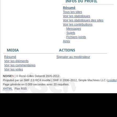
INFOS DU PROFIL
Résumé
Tous les sites
Voir les statistiques
Voir les statistiques des sites
Voir les contributions
·
Messages
·
Sujets
·
Fichiers joints
Amis
MEDIA
ACTIONS
Résumé
Signaler au modérateur
Voir les éléments
Voir les commentaires
Voir les votes
NOISE
N
| © René-Gilles Deberdt 2005-2012.
Propulsé par un SMF 2.0 RC4 modifié | SMF © 2006–2012, Simple Machines LLC (
crédits
Page générée en 0.009 secondes avec 20 requêtes.
XHTML
Flux RSS