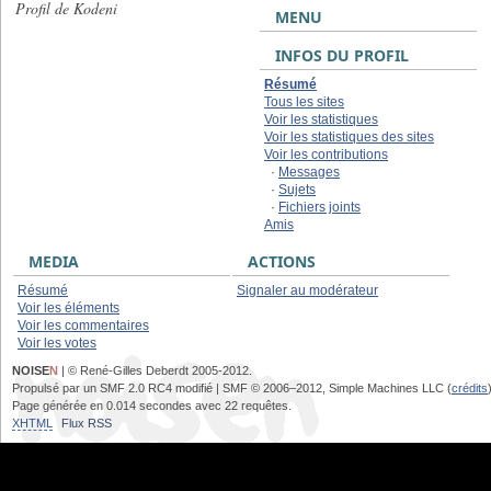
Profil de Kodeni
MENU
INFOS DU PROFIL
Résumé
Tous les sites
Voir les statistiques
Voir les statistiques des sites
Voir les contributions
·
Messages
·
Sujets
·
Fichiers joints
Amis
MEDIA
ACTIONS
Résumé
Signaler au modérateur
Voir les éléments
Voir les commentaires
Voir les votes
NOISE
N
| © René-Gilles Deberdt 2005-2012.
Propulsé par un SMF 2.0 RC4 modifié | SMF © 2006–2012, Simple Machines LLC (
crédits
Page générée en 0.014 secondes avec 22 requêtes.
XHTML
Flux RSS