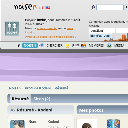
Invité
Bonjour,
,
nous sommes le 9 Août
Connexion avec identifiant, 
2026 à 10h42.
session
Merci de
vous connecter
ou de
vous
inscrire
.
Avez-vous oublié votre mot de passe ?
JEUX
NOISE
N
CHERCHER
MEMBRES
MEDIA
Noise
n
Profil de Kodeni
Résumé
»
»
Résumé
Sites (2)
Résumé - Kodeni
Mes photos
Nom:
Kodeni
480 (0,06 par