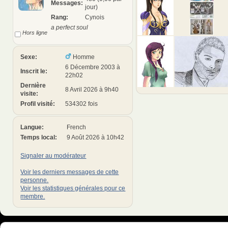
Messages:
jour)
Rang:
Cynois
a perfect soul
Hors ligne
Sexe:
Homme
6 Décembre 2003 à
Inscrit le:
22h02
Dernière
8 Avril 2026 à 9h40
visite:
Profil visité:
534302 fois
Langue:
French
Temps local:
9 Août 2026 à 10h42
Signaler au modérateur
Voir les derniers messages de cette
personne.
Voir les statistiques générales pour ce
membre.