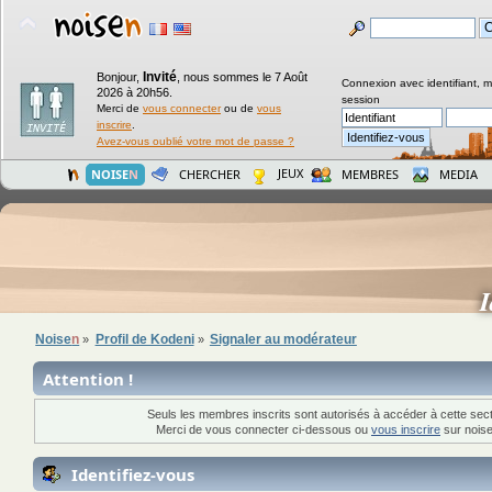
Invité
Bonjour,
,
nous sommes le 7 Août
Connexion avec identifiant, 
2026 à 20h56.
session
Merci de
vous connecter
ou de
vous
inscrire
.
Avez-vous oublié votre mot de passe ?
JEUX
NOISE
N
CHERCHER
MEMBRES
MEDIA
I
Noise
n
Profil de Kodeni
Signaler au modérateur
»
»
Attention !
Seuls les membres inscrits sont autorisés à accéder à cette sect
Merci de vous connecter ci-dessous ou
vous inscrire
sur noise
Identifiez-vous