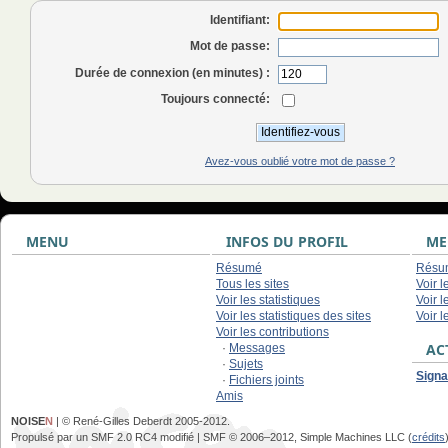
Identifiant:
Mot de passe:
Durée de connexion (en minutes) :
Toujours connecté:
Avez-vous oublié votre mot de passe ?
MENU
INFOS DU PROFIL
ME
Résumé
Résu
Tous les sites
Voir 
Voir les statistiques
Voir 
Voir les statistiques des sites
Voir l
Voir les contributions
AC
·
Messages
·
Sujets
Signa
·
Fichiers joints
Amis
NOISE
N
| © René-Gilles Deberdt 2005-2012.
Propulsé par un SMF 2.0 RC4 modifié | SMF © 2006–2012, Simple Machines LLC (
crédits