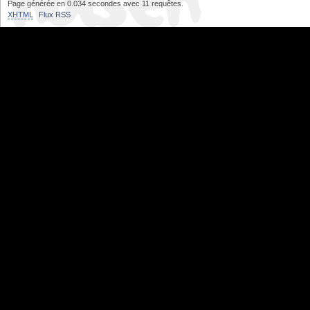
Page générée en 0.034 secondes avec 11 requêtes.
XHTML
Flux RSS