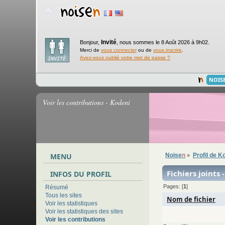
Invité
Bonjour,
,
nous sommes le 8 Août 2026 à 9h02.
Merci de
vous connecter
ou de
vous inscrire
.
Avez-vous oublié votre mot de passe ?
NOIS
Voir les contributions - Kodeni
MENU
Noise
n
Profil de K
»
Fichiers joints 
INFOS DU PROFIL
Pages: [
1
]
Résumé
Tous les sites
Nom de fichier
Voir les statistiques
Voir les statistiques des sites
Voir les contributions