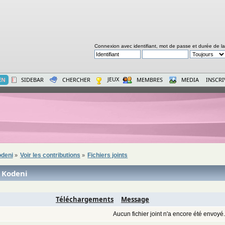
Connexion avec identifiant, mot de passe et durée de l
JEUX
E
N
SIDEBAR
CHERCHER
MEMBRES
MEDIA
INSCR
odeni
Voir les contributions
Fichiers joints
»
»
- Kodeni
Téléchargements
Message
Aucun fichier joint n'a encore été envoyé.