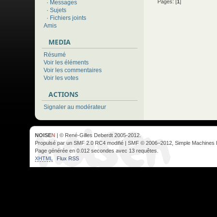
Pages: [
1
]
·
Messages
·
Sujets
·
Fichiers joints
Amis
MEDIA
Résumé
Voir les éléments
Voir les commentaires
Voir les votes
ACTIONS
Signaler au modérateur
NOISE
N
| © René-Gilles Deberdt 2005-2012.
Propulsé par un SMF 2.0 RC4 modifié | SMF © 2006–2012, Simple Machines 
Page générée en 0.012 secondes avec 13 requêtes.
XHTML
Flux RSS