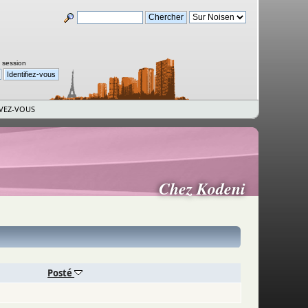
a session
IVEZ-VOUS
Chez Kodeni
Posté