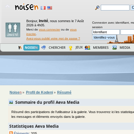
Invité
Bonjour,
,
nous sommes le 7 Août
Connexion avec identifiant, m
2026 à 4h05.
session
Merci de
vous connecter
ou de
vous
inscrire
.
Avez-vous oublié votre mot de passe ?
JEUX
NOISE
N
CHERCHER
MEMBRES
MEDIA
Noise
n
Profil de Kodeni
Résumé
»
»
Sommaire du profil Aeva Media
Résumé des participations de l'utilisateur à la galerie. Vous trouverez ici les statistiq
les messages et éléments envoyés dans la galerie.
Statistiques Aeva Media
Éléments
: 205