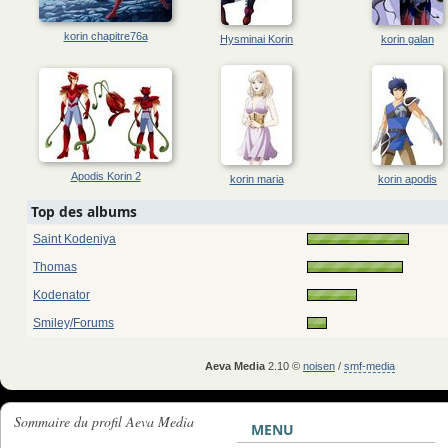
korin chapitre76a
Hysminai Korin
korin galan
Apodis Korin 2
korin maria
korin apodis
Top des albums
Saint Kodeniya
Thomas
Kodenator
Smiley/Forums
Aeva Media
2.10 ©
noisen
/
smf-media
Sommaire du profil Aeva Media
MENU