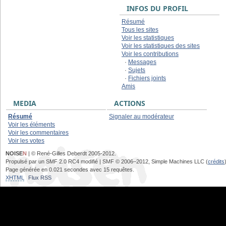
INFOS DU PROFIL
Résumé
Tous les sites
Voir les statistiques
Voir les statistiques des sites
Voir les contributions
·
Messages
·
Sujets
·
Fichiers joints
Amis
MEDIA
ACTIONS
Résumé
Signaler au modérateur
Voir les éléments
Voir les commentaires
Voir les votes
NOISE
N
| © René-Gilles Deberdt 2005-2012.
Propulsé par un SMF 2.0 RC4 modifié | SMF © 2006–2012, Simple Machines LLC (
crédits
Page générée en 0.021 secondes avec 15 requêtes.
XHTML
Flux RSS