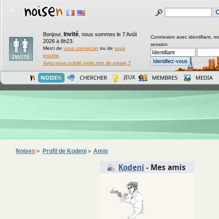
Invité
Bonjour,
,
nous sommes le 7 Août
Connexion avec identifiant, m
2026 à 8h23.
session
Merci de
vous connecter
ou de
vous
inscrire
.
Avez-vous oublié votre mot de passe ?
JEUX
NOISE
N
CHERCHER
MEMBRES
MEDIA
Noise
n
Profil de Kodeni
Amis
»
»
Kodeni
- Mes amis