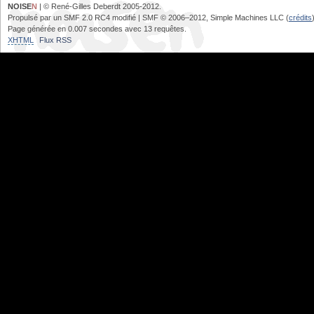
NOISE
N
| © René-Gilles Deberdt 2005-2012.
Propulsé par un SMF 2.0 RC4 modifié | SMF © 2006–2012, Simple Machines LLC (
crédits
Page générée en 0.007 secondes avec 13 requêtes.
XHTML
Flux RSS