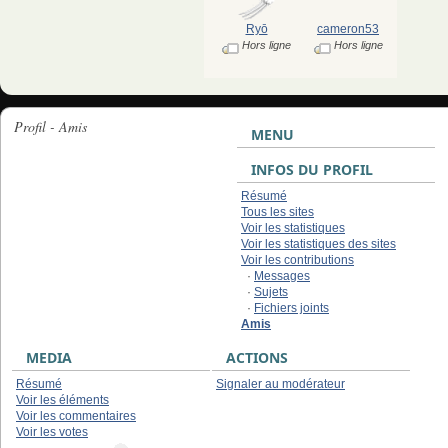
Ryō
cameron53
Hors ligne
Hors ligne
Profil - Amis
MENU
INFOS DU PROFIL
Résumé
Tous les sites
Voir les statistiques
Voir les statistiques des sites
Voir les contributions
·
Messages
·
Sujets
·
Fichiers joints
Amis
MEDIA
ACTIONS
Résumé
Signaler au modérateur
Voir les éléments
Voir les commentaires
Voir les votes