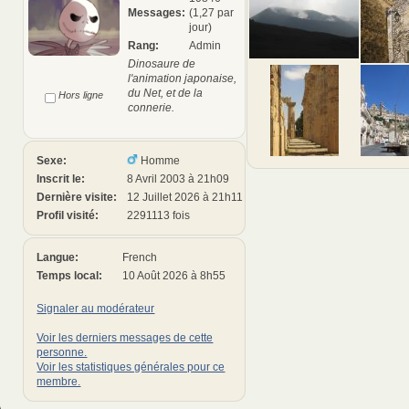
Messages:
(1,27 par
jour)
Rang:
Admin
Dinosaure de
l'animation japonaise,
du Net, et de la
Hors ligne
connerie.
Sexe:
Homme
Inscrit le:
8 Avril 2003 à 21h09
Dernière visite:
12 Juillet 2026 à 21h11
Profil visité:
2291113 fois
Langue:
French
Temps local:
10 Août 2026 à 8h55
Signaler au modérateur
Voir les derniers messages de cette
personne.
Voir les statistiques générales pour ce
membre.