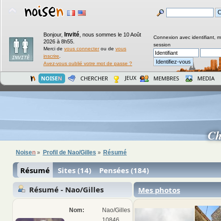
Invité
Bonjour,
,
nous sommes le 10 Août
Connexion avec identifiant, 
2026 à 8h55.
session
Merci de
vous connecter
ou de
vous
inscrire
.
Avez-vous oublié votre mot de passe ?
JEUX
NOISE
N
CHERCHER
MEMBRES
MEDIA
Ch
Noise
n
Profil de Nao/Gilles
Résumé
»
»
Résumé
Sites (14)
Pensées (184)
Résumé - Nao/Gilles
Mes photos
Nom:
Nao/Gilles
10846