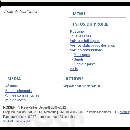
Profil de Nao/Gilles
MENU
INFOS DU PROFIL
Résumé
Tous les sites
Voir les statistiques
Voir les statistiques des sites
Voir les contributions
·
Messages
·
Sujets
·
Fichiers joints
Amis
MEDIA
ACTIONS
Résumé
Signaler au modérateur
Voir les éléments
Voir les commentaires
Voir les votes
NOISE
N
| © René-Gilles Deberdt 2005-2012.
Propulsé par un SMF 2.0 RC4 modifié | SMF © 2006–2012, Simple Machines LLC (
crédits
Page générée en 0.047 secondes avec 23 requêtes.
XHTML
Flux RSS