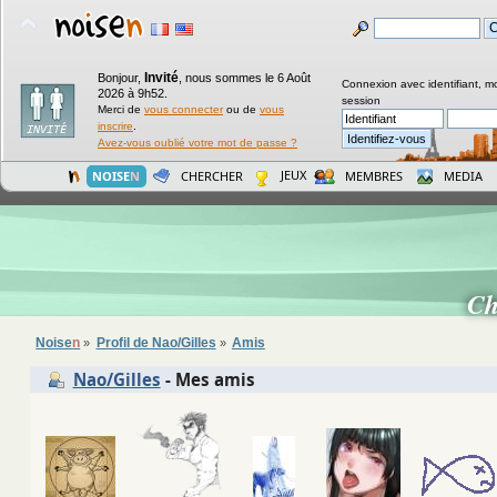
Invité
Bonjour,
,
nous sommes le 6 Août
Connexion avec identifiant, m
2026 à 9h52.
session
Merci de
vous connecter
ou de
vous
inscrire
.
Avez-vous oublié votre mot de passe ?
JEUX
NOISE
N
CHERCHER
MEMBRES
MEDIA
Ch
Noise
n
Profil de Nao/Gilles
Amis
»
»
Nao/Gilles
- Mes amis