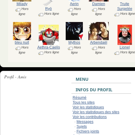
Milady
Aerin
Damien
Truite
Ryō
Surgelée
Hors
Hors
Hors
Hors ligne
Hors ligne
ligne
ligne
ligne
bleu nuit
Mythos
Arbendaël
Aethra-Caelis
Lionel
Hors
Hors
Hors
Hors ligne
Hors ligne
ligne
ligne
ligne
Profil - Amis
MENU
INFOS DU PROFIL
Résumé
Tous les sites
Voir les statistiques
Voir les statistiques des sites
Voir les contributions
·
Messages
·
Sujets
·
Fichiers joints