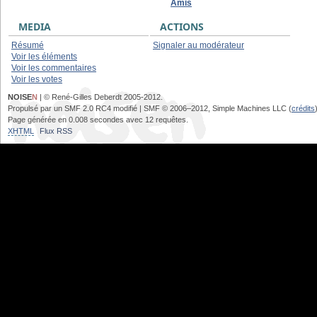
Amis
MEDIA
ACTIONS
Résumé
Signaler au modérateur
Voir les éléments
Voir les commentaires
Voir les votes
NOISE
N
| © René-Gilles Deberdt 2005-2012.
Propulsé par un SMF 2.0 RC4 modifié | SMF © 2006–2012, Simple Machines LLC (
crédits
Page générée en 0.008 secondes avec 12 requêtes.
XHTML
Flux RSS