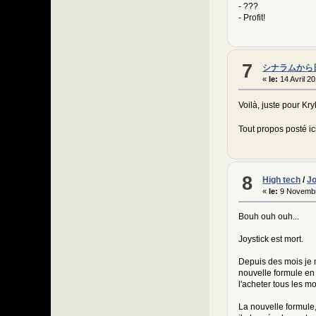
- ???
- Profit!
7
シナラムから
«
le:
14 Avril 2
Voilà, juste pour Kry
Tout propos posté ici
8
High tech
/
Jo
«
le:
9 Novembr
Bouh ouh ouh...
Joystick est mort.
Depuis des mois je m
nouvelle formule en 
l'acheter tous les m
La nouvelle formule,