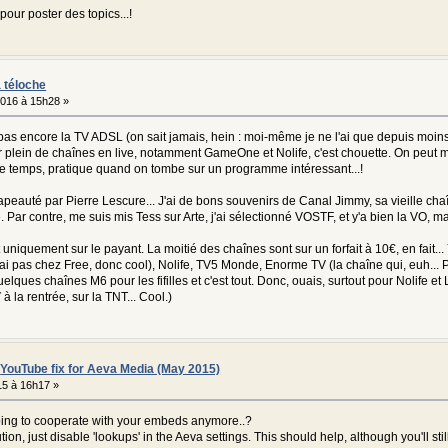
our poster des topics...!
 téloche
 2016 à 15h28 »
pas encore la TV ADSL (on sait jamais, hein : moi-même je ne l'ai que depuis moins 
plein de chaînes en live, notamment GameOne et Nolife, c'est chouette. On peut mê
 temps, pratique quand on tombe sur un programme intéressant...!
hapeauté par Pierre Lescure... J'ai de bons souvenirs de Canal Jimmy, sa vieille chaî
 Par contre, me suis mis Tess sur Arte, j'ai sélectionné VOSTF, et y'a bien la VO, mai
iquement sur le payant. La moitié des chaînes sont sur un forfait à 10€, en fait... Y'
j'ai pas chez Free, donc cool), Nolife, TV5 Monde, Enorme TV (la chaîne qui, euh..
elques chaînes M6 pour les fifilles et c'est tout. Donc, ouais, surtout pour Nolife et LC
à la rentrée, sur la TNT... Cool.)
/
YouTube fix for Aeva Media (May 2015)
5 à 16h17 »
oing to cooperate with your embeds anymore..?
ution, just disable 'lookups' in the Aeva settings. This should help, although you'll stil