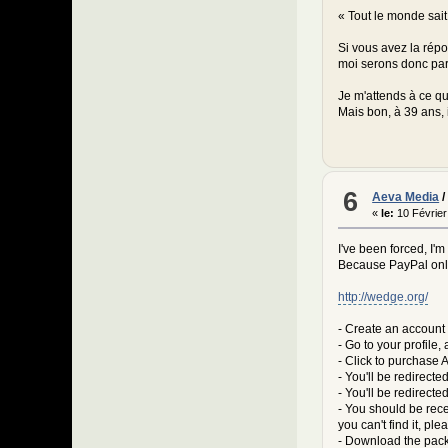
« Tout le monde sai
Si vous avez la répo
@@ -1070,27 +107
moi serons donc pare
Je m'attends à ce q
Mais bon, à 39 ans, 
global $
6
$link = 
Aeva Media
$thumbs 
«
le:
10 Février
I've been forced, I'
-
Because PayPal only
+
http://wedge.org/
- Create an account 
- Go to your profile,
- Click to purchase
- You'll be redirect
-
- You'll be redirect
+
- You should be recei
you can't find it, ple
- Download the pac