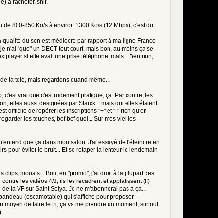
) à racheter, snif.
we return
|\?|;)(?:id=|p=|p/)([0-9a-f]{16})',
son de 800-850 Ko/s à environ 1300 Ko/s (12 Mbps), c'est du
|/|\?|;)(?:id=|p=|p/)([0-9a-f]{16})',
 la qualité du son est médiocre par rapport à ma ligne France
je n'ai "que" un DECT tout court, mais bon, au moins ça se
object>',
x player si elle avait une prise téléphone, mais... Ben non,
 don't protect
u de la télé, mais regardons quand même...
c'est vrai que c'est rudement pratique, ça. Par contre, les
strpos($cache_id, 'sig') !== false)
elles aussi designées par Starck... mais qui elles étaient
os($cache_id, 'sig') !== false)
ifficile de repérer les inscriptions "+" et "-" rien qu'en
regarder les touches, bof bof quoi... Sur mes vieilles
on n'entend que ça dans mon salon. J'ai essayé de l'éteindre en
s pour éviter le bruit... Et se retaper la lenteur le lendemain
 clips, mouais... Bon, en "promo", j'ai droit à la plupart des
ontre les vidéos 4/3, ils les recadrent et applatissent (!!)
ue de la VF sur Saint Seiya. Je ne m'abonnerai pas à ça...
n bandeau (escamotable) qui s'affiche pour proposer
n moyen de faire le tri, ça va me prendre un moment, surtout
).