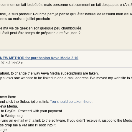
// Removes any noembed
t comment on fait les bébés, mais personne sait comment on fait des papas. » (Ah,
$message = aeva_protection(
array('noembed' => false),
nse, je suis preneur. Pour ma part, je pense qu'il était naturel de ressortir mon vi
0,27 @@
nts au mois de juillet prochain.
$message = aeva_main($message);
else
ue ma vie de geek en soit quelque peu chamboulée.
{
il était peut-être temps de préparer la relève, non ?
// Removes any noembed
$message = aeva_protection(
array('noembed' => false),
embed_album, $embed_folder, $context, $force_id;
preg_replace(array('~\[url=([^]]*)]([^[]*)\[/url]~', '~\[url]([^[]*)\[/url]
/
NEW METHOD for purchasing Aeva Media 2.10
= array(
 2014 à 14h02 »
'YouTube' => array(
'func' => 'youtubeCreateThumb',
m afraid, to change the way Aeva Media subscriptions are taken.
'pattern' => 'http://(?:video\.google\.(?:com|com?\.[a-z]{2}|[a-z]{
 allows one website to be linked to one e-mail address, I've moved my website to 
'pattern' => 'https?://(?:video\.google\.(?:com|com?\.[a-z]{2}|[a-z
),
'Dailymotion' => array(
'func' => 'dailymotionCreateThumb',
over there.
'pattern' => 'http://(?:www\.)?dailymotion\.(?:com|alice\.it)/(?:[^
),
 and click the Subscriptions link.
You should be taken there
.
'GoogleVideo' => array(
 Aeva Media.
'func' => 'googleCreateThumb',
ed to PayPal. Proceed with your payment.
'pattern' => 'http://video\.google\.(com|com?\.[a-z]{2}|[a-z]{2})/(
ed to Wedge.org.
'pattern' => 'https?://video\.google\.(com|com?\.[a-z]{2}|[a-z]{2})
ving an e-mail with a link to the software. If you didn't receive it, just go to the Med
),
ase drop me a PM and I'll look into it.
'GoogleMaps' => array(
kage.
'func' => 'gmapsCreateThumb',