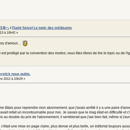
'pattern' => 'http://maps\.google\.[^">]+/\w*?\?[^">]+',
),
'MetaCafe' => array(
日本へ
/
[Saint Seiya] Le topic des médisants
013 à 10h42 »
kry d'amour....
 est protégé par la convention des modos; vous êtes libres de lire le topic ou de l'i
ystick nous quitte.
e 2012 à 10h29 »
e tâtais pour reprendre mon abonnement, que j'avais arrêté il y a une paire d'anné
avait refait un incontournable pour moi. Je savais que le mag était en difficulté et c
ois au double du prix de l'abonnement, il semblerait que j'aie bien fait, même si j'
 c'était une mise en page claire, plus dense et plus belle, un éditorial toujours 