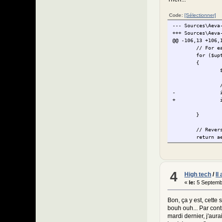
Code:
[Sélectionner]
--- Sources\Aeva
-
+++ Sources\Aeva
-
@@ -106,13 +106,
-
// For e
-
for ($up
-
{
+
+
+
+
-
+
+
}
// Rever
return a
 }
@@ -160,19 +160,
@@ -113,28 +113,
}
4
High tech
/
Il
// Rever
«
le:
5 Septemb
return a
 }
Bon, ça y est, cette 
}
bouh ouh... Par cont
mardi dernier, j'aur
// Tidy 