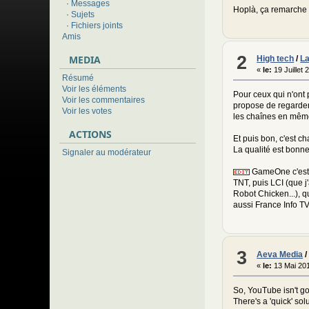
·
Messages
Hoplà, ça remarche p
·
Sujets
·
Fichiers joints
Amis
2
MEDIA
High tech
/
La
«
le:
19 Juillet
Résumé
Voir les éléments
Pour ceux qui n'ont 
Voir les commentaires
propose de regarder 
Voir les votes
les chaînes en même
ACTIONS
Et puis bon, c'est c
La qualité est bonne.
Signaler au modérateur
GameOne c'est un
TNT, puis LCI (que 
Robot Chicken...), qu
aussi France Info TV 
3
Aeva Media
«
le:
13 Mai 201
So, YouTube isn't g
There's a 'quick' sol