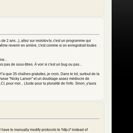
de 2 ans...), allez sur molotov.tv, c'est un programme qui
me revenir en arrière, c'est comme si on enregistrait toutes
ne...
s pas de sous-titres. À voir si c'est un bug ou pas...
a que 35 chaînes gratuites, je crois. Dans le lot, surtout de la
. Passe "Nicky Larson" et un doublage assez médiocre de
I, pour moi... (Juste pour la pluralité de l'info. Sinon, y'aura
l have to manually modify protocols to 'http://' instead of