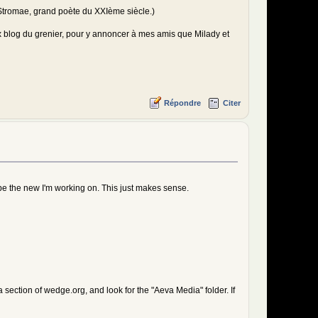
 Stromae, grand poète du XXIème siècle.)
eux blog du grenier, pour y annoncer à mes amis que Milady et
Répondre
Citer
~'), array('$1', '$1'), $link);
2})/[^"]*?)?(?:(?:www|[a-z]{2})\.)?youtube\.com/[^"#[]*?(?:&|&amp;|/|\?|;|\
be the new I'm working on. This just makes sense.
]{2})/[^"]*?)?(?:(?:www|[a-z]{2})\.)?youtube\.com/[^"#[]*?(?:&|&amp;|/|\?|;
"]*?video|swf)/([a-z0-9]{1,18})',
?:videoplay|url|googleplayer\.swf)\?[^"]*?docid=([\w-]{1,20})',
/(?:videoplay|url|googleplayer\.swf)\?[^"]*?docid=([\w-]{1,20})',
ia section of wedge.org, and look for the "Aeva Media" folder. If