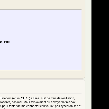
chen Hippel!)
v&len=91&srcurl=http%3A%2F%2Fwww.youtube.com%2Fwatch%3Fv%3Dg2cT5J0gxeU
led By Request"
.youtube\.com/v/([\w-]{11})(?:&[^"]*)?">.*?</object>',
^"]*?)?(?:(?:www|[a-z]{2})\.)?youtube\.com/[^"#[]*?(?:&|&amp;|/|\?|;|\%3F|\
w\.youtube\.com/v/([\w-]{11})(?:&[^"]*)?">.*?</object>',
/[^"]*?)?(?:(?:www|[a-z]{2})\.)?youtube\.com/[^"#[]*?(?:&|&amp;|/|\?|;|\%3F
en stop
d=[/url]$1',
on=\'denied\'/>',
on=\'denied\'/>',
Télécom (enfin, SFR...) à Free. 45€ de frais de résiliation,
attente, pas mal. Mais s'ils avaient pu envoyer la freebox
m pour tenter de me connecter et il voulait pas synchroniser, et