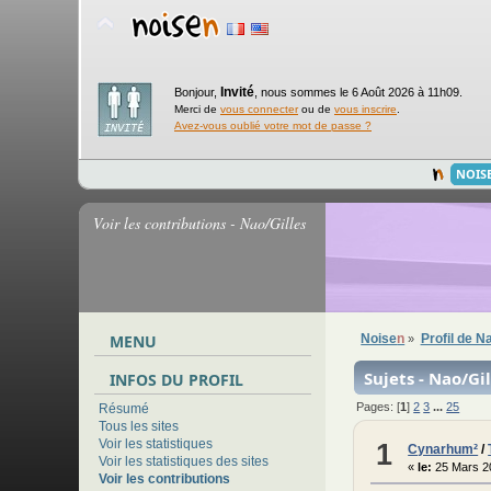
Invité
Bonjour,
,
nous sommes le 6 Août 2026 à 11h09.
Merci de
vous connecter
ou de
vous inscrire
.
Avez-vous oublié votre mot de passe ?
NOIS
Voir les contributions - Nao/Gilles
MENU
Noise
n
Profil de N
»
Sujets - Nao/Gil
INFOS DU PROFIL
Pages: [
1
]
2
3
...
25
Résumé
Tous les sites
Voir les statistiques
1
Cynarhum²
/
Voir les statistiques des sites
«
le:
25 Mars 2
Voir les contributions