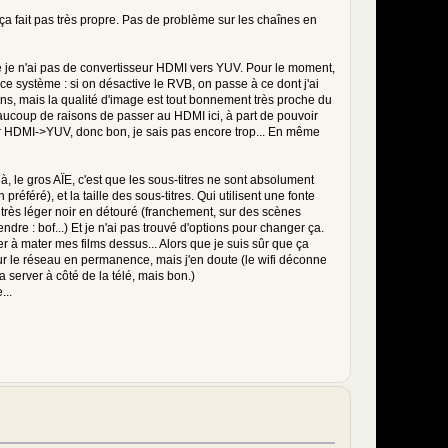
a fait pas très propre. Pas de problème sur les chaînes en
 que je n'ai pas de convertisseur HDMI vers YUV. Pour le moment,
 ce système : si on désactive le RVB, on passe à ce dont j'ai
sons, mais la qualité d'image est tout bonnement très proche du
ucoup de raisons de passer au HDMI ici, à part de pouvoir
ing tags.
"<', '&lt;' => '&lt;'));
ur HDMI->YUV, donc bon, je sais pas encore trop... En même
|https|ftp|ftps)://[\w%@:|-]+(?:\.[\w%-]+)*(?::\d+)?(?:/[\w\~%\.@,\?&;=#+:\
à, le gros AÏE, c'est que les sous-titres ne sont absolument
éféré), et la taille des sous-titres. Qui utilisent une fonte
n très léger noir en détouré (franchement, sur des scènes
ing tags.
dre : bof...) Et je n'ai pas trouvé d'options pour changer ça.
"<', '&lt;' => '&lt;'));
ter à mater mes films dessus... Alors que je suis sûr que ça
ur le réseau en permanence, mais j'en doute (le wifi déconne
a server à côté de la télé, mais bon.)
|https|ftp|ftps)://[\w%@:|-]+(?:\.[\w%-]+)*(?::\d+)?(?:/[\w\~%\.@,\?&;=#+:\
...
 microtime()));
&& stripos($message, 'http://') !== false && $smileys !== 'print' && strpos
&& stripos($message, '://') !== false && $smileys !== 'print' && strpos($ca