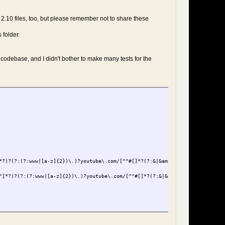
Me 2.10 files, too, but please remember not to share these
 folder.
e codebase, and I didn't bother to make many tests for the
*?)?(?:(?:www|[a-z]{2})\.)?youtube\.com/[^"#[]*?(?:&|&amp;|/|\?|;|\%3F|\%2F
"]*?)?(?:(?:www|[a-z]{2})\.)?youtube\.com/[^"#[]*?(?:&|&amp;|/|\?|;|\%3F|\%