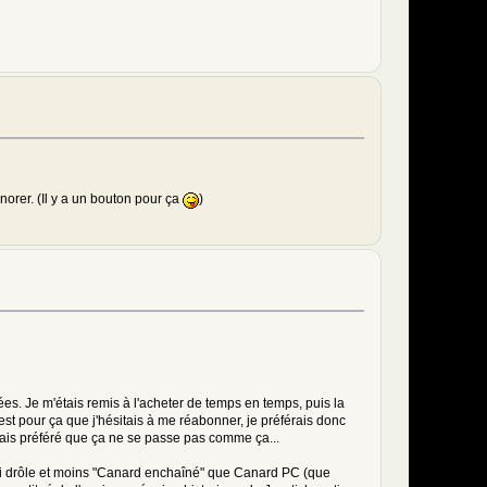
gnorer. (Il y a un bouton pour ça
)
es. Je m'étais remis à l'acheter de temps en temps, puis la
'est pour ça que j'hésitais à me réabonner, je préférais donc
aurais préféré que ça ne se passe pas comme ça...
aussi drôle et moins "Canard enchaîné" que Canard PC (que