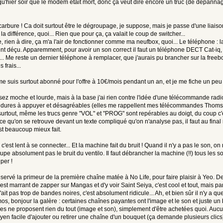
 qu'hier soir que le modem était mort, donc ça veut dire encore un truc (de dépannage
naltered);
'added' => '<4.0',
// http://uk.youtube.com/view_play_list?p=7262E1895FA61B39
nks remaining?  No further embedding possible, so set this variable before 
'pattern' => 'http://(?:(?:www|[a-z]{2})\.)?youtube\.com/[^"]*?(?:&|&amp;|/
carbure ! Ca doit surtout être le dégroupage, je suppose, mais je passe d'une liai
erse === true && stripos($input, '<a href="http://') === false)
'pattern' => 'https?://(?:(?:www|[a-z]{2})\.)?youtube\.com/[^"]*?(?:&|&amp;
 la différence, quoi... Rien que pour ça, ça valait le coup de switcher...
erse === true && stripos($input, '<a href="http') === false)
'movie' => 'http://www.youtube.com/p/$2&rel=0&fs=1',
te, rien à dire, ça m'a l'air de fonctionner comme ma neufbox, quoi... Le téléphone :
$context['aeva']['skip'] = true;
'size' => array(480, 385),
t déçu. Apparemment, pour avoir un son correct il faut un téléphone DECT Cat-iq, 
'ui-height' => 25,
input;
'fix-html-pattern' => '<object [^>]*><param name="movie" value="$1" />.*?</
.. Me reste un dernier téléphone à remplacer, que j'aurais pu brancher sur la freebo
 frais...
bed & autolink items from embedding *before* BBC parsing - wrap quotes, but
me suis surtout abonné pour l'offre à 10€/mois pendant un an, et je me fiche un pe
reprotect(&$message, $cache_id)
 moche et lourde, mais à la base j'ai rien contre l'idée d'une télécommande radio, 
ipos($message, 'http://') === false && stripos($message, '') === false) || 
 dures à appuyer et désagréables (elles me rappellent mes télécommandes Thomson, 
ipos($message, '://') === false && stripos($message, '') === false) || strp
urtout, même les trucs genre "VOL" et "PROG" sont repérables au doigt, du coup c'est d
return;
rce qu'on se retrouve devant un texte compliqué qu'on n'analyse pas, il faut au final 
t beaucoup mieux fait.
modSettings, $context;
c'est lent à se connecter... Et la machine fait du bruit ! Quand il n'y a pas le son, 
ty($modSettings['cache_enable']))
pe absolument pas le bruit du ventilo. Il faut débrancher la machine (!!) tous les soir
per !
19 @@
return;
réservé la primeur de la première chaîne matée à No Life, pour faire plaisir à Yeo. Des
modSettings, $context;
st marrant de zapper sur Mangas et d'y voir Saint Seiya, c'est cool et tout, mais par c
ait pas trop de bandes noires, c'est absolument ridicule... Ah, et bien sûr il n'y a q
ty($modSettings['cache_enable']))
os, bonjour la galère : certaines chaînes payantes ont l'image et le son et juste u
es ne proposent rien du tout (image et son), simplement d'être achetées quoi. Aucu
oyen facile d'ajouter ou retirer une chaîne d'un bouquet (ça demande plusieurs clics
d haven't got here if autolinking of urls is disabled