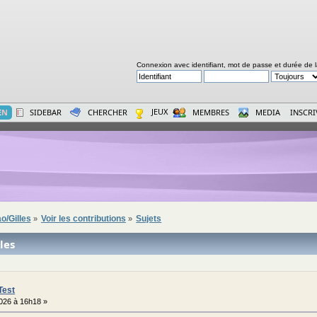
Connexion avec identifiant, mot de passe et durée de 
JEUX
E
N
SIDEBAR
CHERCHER
MEMBRES
MEDIA
INSCR
ao/Gilles
Voir les contributions
Sujets
»
»
les
Test
026 à 16h18 »