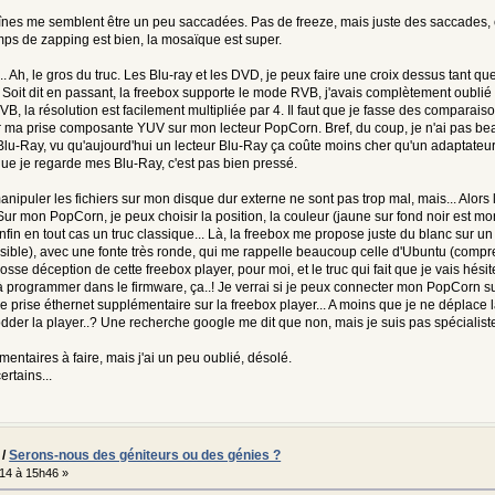
y($modSettings['autoLinkUrls']))
aînes me semblent être un peu saccadées. Pas de freeze, mais juste des saccades, ç
return $input;
mps de zapping est bien, la mosaïque est super.
 any URLs....
... Ah, le gros du truc. Les Blu-ray et les DVD, je peux faire une croix dessus tant
_match('~http://|www\.~i', $input))
.. Soit dit en passant, la freebox supporte le mode RVB, j'avais complètement oublié
_match('~https?://|www\.~i', $input))
RVB, la résolution est facilement multipliée par 4. Il faut que je fasse des comparai
r ma prise composante YUV sur mon lecteur PopCorn. Bref, du coup, je n'ai pas bea
// Modified from SMF code, adding support for [center], [li], [td] and clos
$input = strtr($input, array('&#039;' => '\'', '&quot;' => '>">', '"' => '<
Blu-Ray, vu qu'aujourd'hui un lecteur Blu-Ray ça coûte moins cher qu'un adaptate
$input = preg_replace(
ue je regarde mes Blu-Ray, c'est pas bien pressé.
array(
'`(^|[\s>\.(;\'"]|\[(?:center|li|td|youtube|/\w+)])((?:http
anipuler les fichiers sur mon disque dur externe ne sont pas trop mal, mais... Alors l
19 @@
ur mon PopCorn, je peux choisir la position, la couleur (jaune sur fond noir est mon pr
enfin en tout cas un truc classique... Là, la freebox me propose juste du blanc sur u
// Modified from SMF code, adding support for [center], [li], [td] and clos
llisible), avec une fonte très ronde, qui me rappelle beaucoup celle d'Ubuntu (compren
$input = strtr($input, array('&#039;' => '\'', '&quot;' => '>">', '"' => '<
osse déception de cette freebox player, pour moi, et le truc qui fait que je vais hési
$input = preg_replace(
à programmer dans le firmware, ça..! Je verrai si je peux connecter mon PopCorn s
array(
de prise éthernet supplémentaire sur la freebox player... A moins que je ne déplace l
'`(^|[\s>\.(;\'"]|\[(?:center|li|td|youtube|/\w+)])((?:http
dder la player..? Une recherche google me dit que non, mais je suis pas spécialiste
context, $modSettings, $txt, $aeva_timer;
mentaires à faire, mais j'ai un peu oublié, désolé.
mer = (isset($aeva_timer) ? (int) $aeva_timer : 0) - array_sum(explode(' ',
ertains...
en($message) > 10 & empty($context['uninstalling']))
if (!empty($modSettings['aeva_enable']) && empty($context['aeva_disable']) 
if (!empty($modSettings['aeva_enable']) && empty($context['aeva_disable']) 
/
Serons-nous des géniteurs ou des génies ?
$message = aeva_main($message);
014 à 15h46 »
else
{