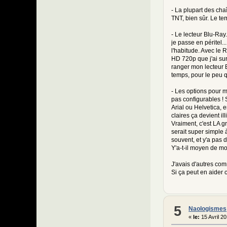
if (empt
- La plupart des ch
TNT, bien sûr. Le te
// Parse
- Le lecteur Blu-Ray
-
if (preg
je passe en péritel.
+
if (preg
l'habitude. Avec le 
{
HD 720p que j'ai su
ranger mon lecteur 
temps, pour le peu q
- Les options pour m
@@ -705,19 +705,
pas configurables ! S
{
Arial ou Helvetica, 
claires ça devient i
Vraiment, c'est LA gr
serait super simple 
souvent, et y'a pas 
Y'a-t-il moyen de mo
global $
J'avais d'autres com
$aeva_ti
Si ça peut en aider c
if (strl
{
-
+
5
Naologismes
«
le:
15 Avril 2