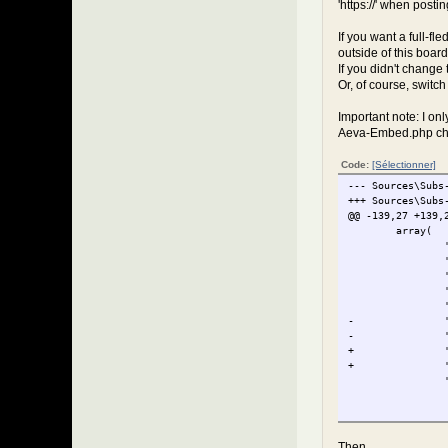
'https://' when posti
If you want a full-fl
outside of this board
If you didn't change 
Or, of course, switc
Important note: I onl
Aeva-Embed.php ch
Code:
[Sélectionner]
--- Sources\Subs
+++ Sources\Subs
@@ -139,27 +139,
array(
-
-
+
+
Then...