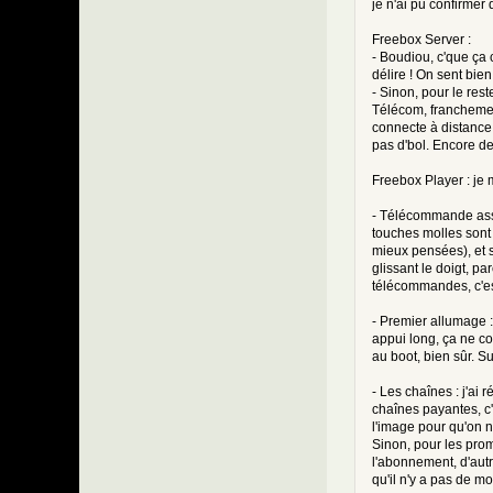
je n'ai pu confirmer
unset($u
Freebox Server :
// No li
-
- Boudiou, c'que ça 
-
if ($rev
+
délire ! On sent bien
+
if ($rev
- Sinon, pour le res
Télécom, franchemen
return $
connecte à distance.
 }
),
pas d'bol. Encore des
array(
 // Protect noem
Freebox Player : je 
 function aeva_p
 {
- Télécommande assez
-
if ((str
touches molles sont
+
if ((str
mieux pensées), et s
glissant le doigt, pa
télécommandes, c'es
global $
- Premier allumage : 
if (!emp
appui long, ça ne cou
{
au boot, bien sûr. Su
@@ -202,19 +202,
- Les chaînes : j'ai 
global $
chaînes payantes, c'e
l'image pour qu'on n'
if (!emp
Sinon, pour les prom
{
l'abonnement, d'autr
qu'il n'y a pas de m
// Shoul