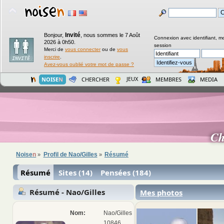
Invité
Bonjour,
,
nous sommes le 7 Août
Connexion avec identifiant, m
2026 à 0h50.
session
Merci de
vous connecter
ou de
vous
inscrire
.
Avez-vous oublié votre mot de passe ?
JEUX
NOISE
N
CHERCHER
MEMBRES
MEDIA
Ch
Noise
n
Profil de Nao/Gilles
Résumé
»
»
Résumé
Sites (14)
Pensées (184)
Résumé - Nao/Gilles
Mes photos
Nom:
Nao/Gilles
10846