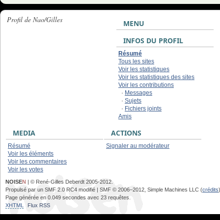
Profil de Nao/Gilles
MENU
INFOS DU PROFIL
Résumé
Tous les sites
Voir les statistiques
Voir les statistiques des sites
Voir les contributions
·
Messages
·
Sujets
·
Fichiers joints
Amis
MEDIA
ACTIONS
Résumé
Signaler au modérateur
Voir les éléments
Voir les commentaires
Voir les votes
NOISE
N
| © René-Gilles Deberdt 2005-2012.
Propulsé par un SMF 2.0 RC4 modifié | SMF © 2006–2012, Simple Machines LLC (
crédits
Page générée en 0.049 secondes avec 23 requêtes.
XHTML
Flux RSS