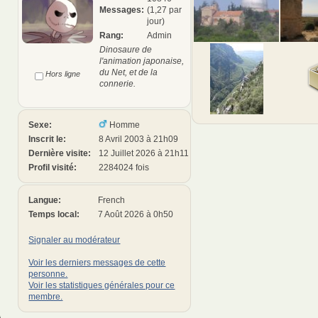
Messages:
(1,27 par
jour)
Rang:
Admin
Dinosaure de
l'animation japonaise,
du Net, et de la
Hors ligne
connerie.
Sexe:
Homme
Inscrit le:
8 Avril 2003 à 21h09
Dernière visite:
12 Juillet 2026 à 21h11
Profil visité:
2284024 fois
Langue:
French
Temps local:
7 Août 2026 à 0h50
Signaler au modérateur
Voir les derniers messages de cette
personne.
Voir les statistiques générales pour ce
membre.