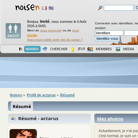
Invité
Bonjour,
,
nous sommes le 6 Août
Connexion avec identifiant, m
2026 à 5h55.
session
Merci de
vous connecter
ou de
vous
inscrire
.
Avez-vous oublié votre mot de passe ?
JEUX
NOISE
N
CHERCHER
MEMBRES
MEDIA
Noise
n
Profil de actarus
Résumé
»
»
Résumé
Résumé - actarus
Mes photos
Actuellement, je n'ai pa
c'est normal, je suis un