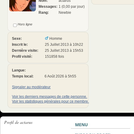
Nom:
actarus
Messages:
1 (0,00 par jour)
Rang:
Newbie
Hors ligne
Sexe:
Homme
Inscrit le:
25 Juillet 2013 à 10h22
Dernière visite:
25 Juillet 2013 à 15h53
Profil visité:
151858 fois
Langue:
Temps local:
6 Août 2026 à 5h55
Signaler au modérateur
Voir les derniers messages de cette personne.
Voir les statistiques générales pour ce membre.
Profil de actarus
MENU