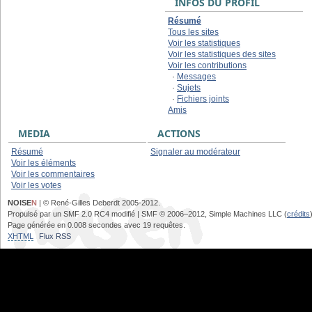
INFOS DU PROFIL
Résumé
Tous les sites
Voir les statistiques
Voir les statistiques des sites
Voir les contributions
·
Messages
·
Sujets
·
Fichiers joints
Amis
MEDIA
ACTIONS
Résumé
Signaler au modérateur
Voir les éléments
Voir les commentaires
Voir les votes
NOISE
N
| © René-Gilles Deberdt 2005-2012.
Propulsé par un SMF 2.0 RC4 modifié | SMF © 2006–2012, Simple Machines LLC (
crédits
Page générée en 0.008 secondes avec 19 requêtes.
XHTML
Flux RSS