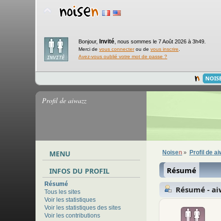
Invité
Bonjour,
,
nous sommes le 7 Août 2026 à 3h49.
Merci de
vous connecter
ou de
vous inscrire
.
Avez-vous oublié votre mot de passe ?
NOIS
Profil de aiwazz
MENU
Noise
n
Profil de a
»
Résumé
INFOS DU PROFIL
Résumé
Résumé - ai
Tous les sites
Voir les statistiques
Voir les statistiques des sites
Voir les contributions