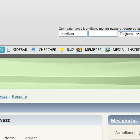
Connexion avec identifiant, mot de passe et durée de l
JEUX
E
N
SIDEBAR
CHERCHER
MEMBRES
MEDIA
INSCR
iwazz
Résumé
»
wazz
Mes photos
Actuellement, j
Nom:
aiwazz