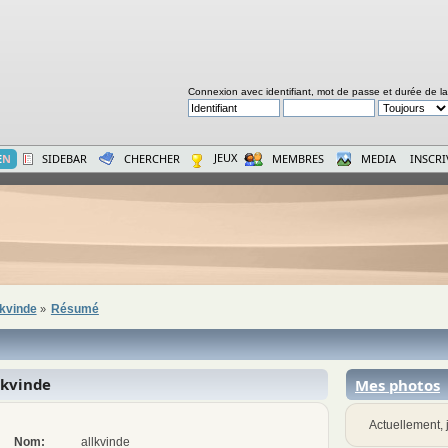
Connexion avec identifiant, mot de passe et durée de l
JEUX
E
N
SIDEBAR
CHERCHER
MEMBRES
MEDIA
INSCR
lkvinde
Résumé
»
lkvinde
Mes photos
Actuellement, j
Nom:
allkvinde