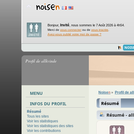
Invité
Bonjour,
,
nous sommes le 7 Août 2026 à 4h54.
Merci de
vous connecter
ou de
vous inscrire
.
Avez-vous oublié votre mot de passe ?
NOIS
Profil de allkvinde
MENU
Noise
n
Profil de al
»
Résumé
INFOS DU PROFIL
Résumé
Résumé - al
Tous les sites
Voir les statistiques
Voir les statistiques des sites
Voir les contributions