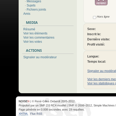
·
Messages
·
Sujets
·
Fichiers joints
Amis
Hors ligne
MEDIA
Sexe:
Résumé
Voir les éléments
Inscrit le:
Voir les commentaires
Dernière visite:
Voir les votes
Profil visité:
ACTIONS
Langue:
Signaler au modérateur
Temps local:
Signaler au modéra
Voir les derniers m
Voir les statistique
NOISE
N
| © René-Gilles Deberdt 2005-2012.
Propulsé par un SMF 2.0 RC4 modifié | SMF © 2006–2012, Simple Machines 
Page générée en 0.008 secondes avec 19 requêtes.
XHTML
Flux RSS