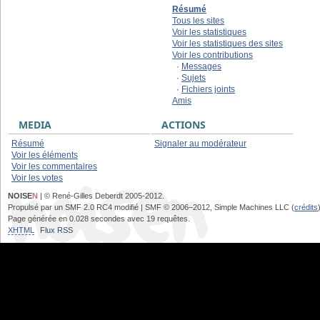
Résumé
Tous les sites
Voir les statistiques
Voir les statistiques des sites
Voir les contributions
·
Messages
·
Sujets
·
Fichiers joints
Amis
MEDIA
ACTIONS
Résumé
Signaler au modérateur
Voir les éléments
Voir les commentaires
Voir les votes
NOISE
N
| © René-Gilles Deberdt 2005-2012.
Propulsé par un SMF 2.0 RC4 modifié | SMF © 2006–2012, Simple Machines LLC (
crédits
Page générée en 0.028 secondes avec 19 requêtes.
XHTML
Flux RSS