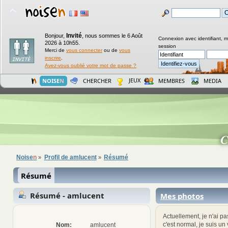
Invité
Bonjour,
,
nous sommes le 6 Août
Connexion avec identifiant, 
2026 à 10h55.
session
Merci de
vous connecter
ou de
vous
inscrire
.
Avez-vous oublié votre mot de passe ?
JEUX
NOISE
N
CHERCHER
MEMBRES
MEDIA
C
Noise
n
Profil de amlucent
Résumé
»
»
Résumé
Résumé - amlucent
Mes photos
Actuellement, je n'ai pa
c'est normal, je suis un
Nom:
amlucent