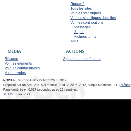
Résumé
Tous les sites
Voir les statistiques
Voir les statistiques des sites
Voir les contributions
·
Messages
·
Sujets
·
Fichiers joints
Amis
MEDIA
ACTIONS
Résumé
Signaler au modérateur
Voir les éléments
Voir les commentaires
Voir les votes
NOISE
N
| © René-Gilles Deberdt 2005-2012.
Propulsé par un SMF 2.0 RC4 modifié | SMF © 2006–2012, Simple Machines LLC (
crédits
Page générée en 0.017 secondes avec 22 requêtes.
XHTML
Flux RSS