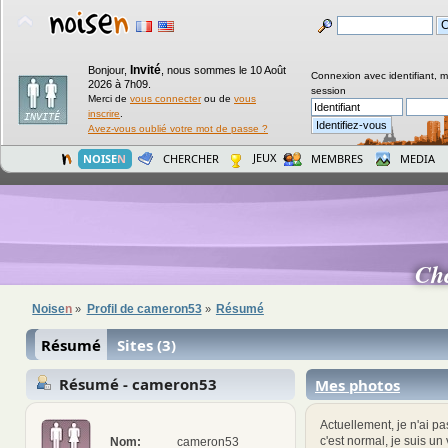
Invité
Bonjour,
,
nous sommes le 10 Août
Connexion avec identifiant, 
2026 à 7h09.
session
Merci de
vous connecter
ou de
vous
inscrire
.
Avez-vous oublié votre mot de passe ?
JEUX
NOISE
N
CHERCHER
MEMBRES
MEDIA
Ch
Noise
n
Profil de cameron53
Résumé
»
»
Résumé
Sites (3)
Résumé - cameron53
Mes photos
Actuellement, je n'ai pa
c'est normal, je suis un
Nom:
cameron53