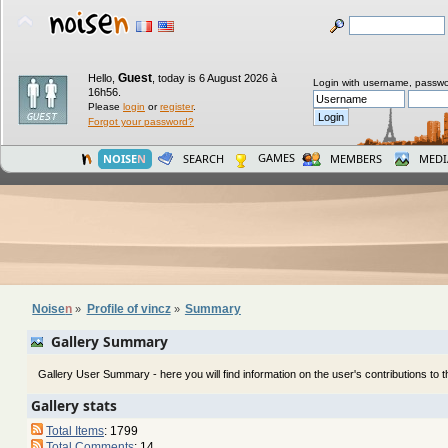
Guest
Hello,
,
today is 6 August 2026 à
Login with username, passwo
16h56.
Please
login
or
register
.
Forgot your password?
GAMES
NOISE
N
SEARCH
MEMBERS
MEDI
Noise
n
Profile of vincz
Summary
»
»
Gallery Summary
Gallery User Summary - here you will find information on the user's contributions to th
Gallery stats
Total Items
: 1799
Total Comments
: 14