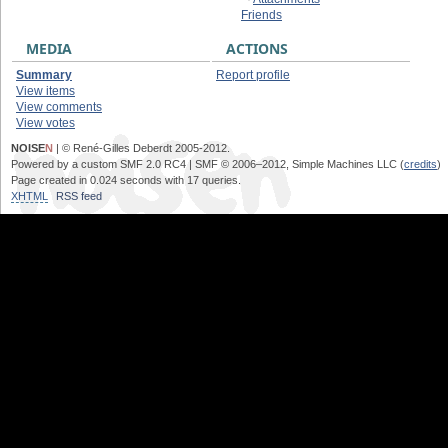
Friends
MEDIA
ACTIONS
Summary
Report profile
View items
View comments
View votes
NOISE
N
| © René-Gilles Deberdt 2005-2012.
Powered by a custom SMF 2.0 RC4 | SMF © 2006–2012, Simple Machines LLC (
credits
)
Page created in 0.024 seconds with 17 queries.
XHTML
RSS feed