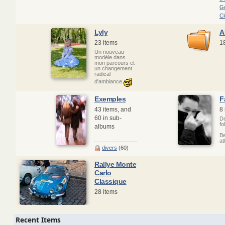
Go
Cl
Lyly
A
23 items
1
Un nouveau
modèle dans
mon parcours et
un changement
radical
d'ambiance
Exemples
F
43 items, and
8
60 in sub-
De
fol
albums
Be
at
divers
(60)
Rallye Monte
Carlo
Classique
28 items
Recent Items