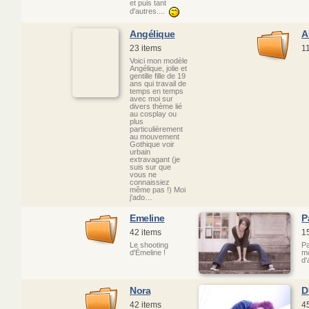
et puis tant
d'autres....
Angélique
A
23 items
1
Voici mon modèle
Angélique, jolie et
gentille fille de 19
ans qui travail de
temps en temps
avec moi sur
divers thème lié
au cosplay ou
plus
particulièrement
au mouvement
Gothique voir
urbain
extravagant (je
suis sur que
vous ne
connaissiez
même pas !) Moi
j'ado…
Emeline
P
42 items
1
Le shooting
Pa
d'Émeline !
mo
d'
Nora
D
42 items
4