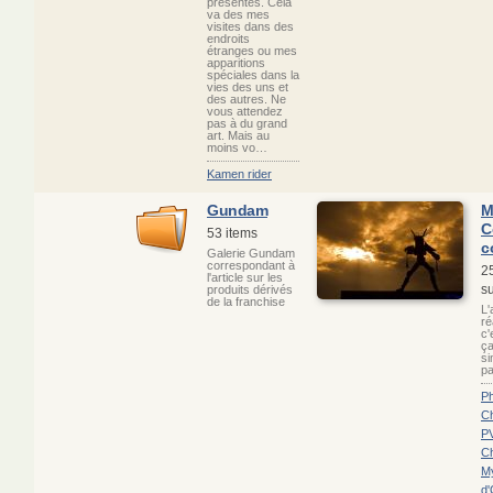
présentes. Cela
va des mes
visites dans des
endroits
étranges ou mes
apparitions
spéciales dans la
vies des uns et
des autres. Ne
vous attendez
pas à du grand
art. Mais au
moins vo…
Kamen rider
Gundam
M
C
53 items
c
Galerie Gundam
correspondant à
25
l'article sur les
s
produits dérivés
de la franchise
L'
ré
c'
ça
si
pa
P
C
P
Ch
My
d'