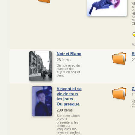
A
A
P
H
S
M
C
Ma
Noir et Blanc
S
26 items
2
Du noir avec du
blanc et des
sujets en noir et
blanc
Vincent et sa
Z
vie de tous
1 
les jours...
L'
Ou presque.
dé
et
200 items
Sur cette album
je vous
présenterai les
photo sur
lesquelles ma
têtes est parfois