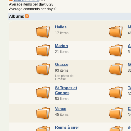
Average items per day: 0.28
Average comments per day: 0
Albums
Halles
M
17 items
4
Marion
A
21 items
5
Grasse
G
93 items
3
Les photo de
Grasse
St Tropez et
T
Cannes
3
53 items
Vence
C
45 items
N
Reims à cirer
d