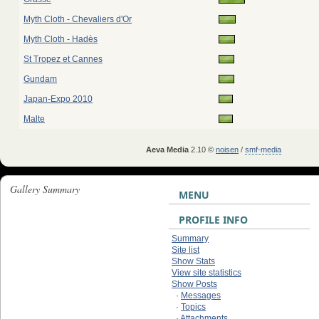
Myth Cloth - Chevaliers d'Or
Myth Cloth - Hadès
St Tropez et Cannes
Gundam
Japan-Expo 2010
Malte
Aeva Media
2.10 ©
noisen
/
smf-media
Gallery Summary
MENU
PROFILE INFO
Summary
Site list
Show Stats
View site statistics
Show Posts
·
Messages
·
Topics
·
Attachments