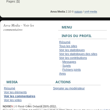
Pages: [
1
]
Aeva Media
2.10 ©
noisen
/
smf-media
Aeva Media - Voir les
MENU
commentaires
INFOS DU PROFIL
Résumé
Tous les sites
Voir les statistiques
Voir les statistiques des sites
Voir les contributions
·
Messages
·
Sujets
·
Fichiers joints
Amis
MEDIA
ACTIONS
Résumé
Signaler au modérateur
Voir les éléments
Voir les commentaires
Voir les votes
NOISE
N
| © René-Gilles Deberdt 2005-2012.