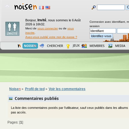
Invité
Bonjour,
,
nous sommes le 6 Août
Connexion avec identifiant, 
2026 à 16h32.
session
Merci de
vous connecter
ou de
vous
inscrire
.
Avez-vous oublié votre mot de passe ?
JEUX
NOISE
N
CHERCHER
MEMBRES
MEDIA
Noise
n
Profil de ted
Voir les commentaires
»
»
Commentaires publiés
La liste des commentaires postés par l'utilisateur, sauf ceux publiés dans les album
pas accès.
Pages: [
1
]