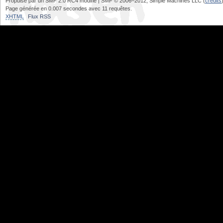
Propulsé par un SMF 2.0 RC4 modifié | SMF © 2006–2012, Simple Machines LLC (
crédits
Page générée en 0.007 secondes avec 11 requêtes.
XHTML
Flux RSS