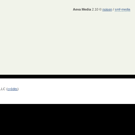
Aeva Media
2.10 ©
noisen
/
smf-media
LLC (
crédits
)