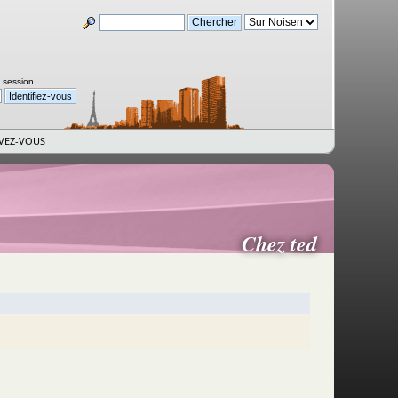
a session
IVEZ-VOUS
Chez ted