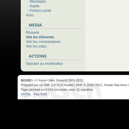
·
Messages
·
Sujets
·
Fichiers joints
Amis
MEDIA
Résumé
Voir les éléments
Voir les commentaires
Voir les votes
ACTIONS
Signaler au modérateur
NOISE
N
| © René-Gilles Deberdt 2005-2012.
Propulsé par un SMF 2.0 RC4 modifié | SMF © 2006–2012, Simple Machines 
Page générée en 0.014 secondes avec 11 requêtes.
XHTML
Flux RSS