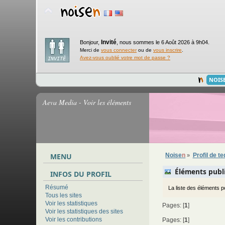
Invité
Bonjour,
,
nous sommes le 6 Août 2026 à 9h04.
Merci de
vous connecter
ou de
vous inscrire
.
Avez-vous oublié votre mot de passe ?
NOIS
Aeva Media - Voir les éléments
MENU
Noise
n
Profil de te
»
Éléments publ
INFOS DU PROFIL
Résumé
La liste des éléments p
Tous les sites
Voir les statistiques
Pages: [
1
]
Voir les statistiques des sites
Voir les contributions
Pages: [
1
]